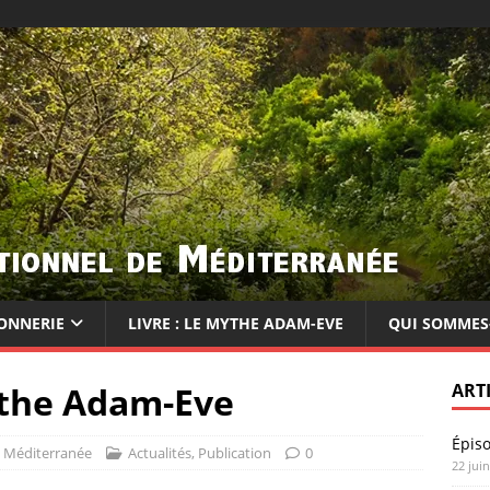
ONNERIE
LIVRE : LE MYTHE ADAM-EVE
QUI SOMMES
ythe Adam-Eve
ART
Épis
e Méditerranée
Actualités
,
Publication
0
22 jui