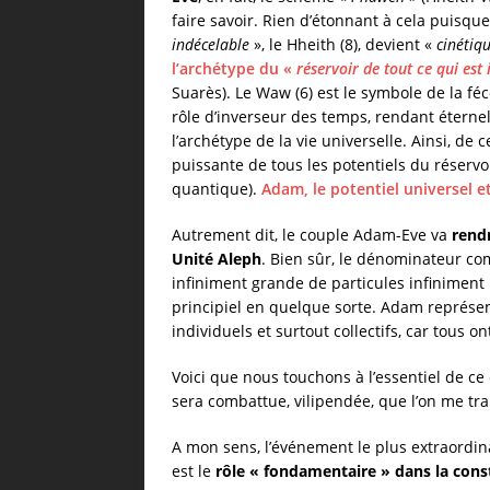
faire savoir. Rien d’étonnant à cela puisque
indécelable
», le Hheith (8), devient «
cinétiqu
l’archétype du «
réservoir de tout ce qui est
Suarès). Le Waw (6) est le symbole de la fé
rôle d’inverseur des temps, rendant éternel
l’archétype de la vie universelle. Ainsi, de
puissante de tous les potentiels du réserv
quantique).
Adam, le potentiel universel 
Autrement dit, le couple Adam-Eve va
rendr
Unité Aleph
. Bien sûr, le dénominateur co
infiniment grande de particules infiniment 
principiel en quelque sorte. Adam représe
individuels et surtout collectifs, car tous
Voici que nous touchons à l’essentiel de ce 
sera combattue, vilipendée, que l’on me trai
A mon sens, l’événement le plus extraordina
est le
rôle « fondamentaire » dans la consti