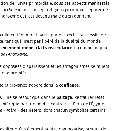
tion de l’Unité primordiale, sous ses aspects manifestés,
te «
chute
», pur concept religieux pour nous séparer de
 androgyne et n’est devenu mâle qu’en donnant
sculin ou féminin et passe par des cycles successifs de
e, tant qu’il n’est pas libéré de la dualité du monde
e pleinement mène à la transcendance »
, comme on peut
 de l’Androgyne
.
rités opposées disparaissent et les antagonismes se muent
Unité première.
e et croyance s’opère dans la
confiance
.
, il ne se résout que dans le
partage
. Restaurer l’état
ésotérique par l’union des contraires. Ptah de l’Égypte
et «
mère
» des neters, dont chacun symbolise certains
ésulter qu’un élément neutre non polarisé, produit de