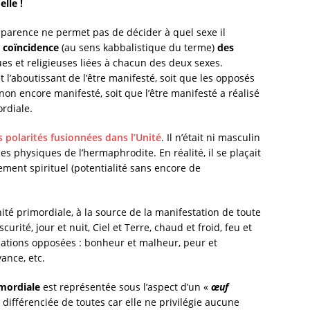
lle !
pparence ne permet pas de décider à quel sexe il
a
coïncidence
(au sens kabbalistique du terme)
des
es et religieuses liées à chacun des deux sexes.
t l’aboutissant de l’être manifesté, soit que les opposés
 non encore manifesté, soit que l’être manifesté a réalisé
ordiale.
es polarités fusionnées dans l’Unité
. Il n’était ni masculin
ues physiques de l’hermaphrodite. En réalité, il se plaçait
ement spirituel (potentialité sans encore de
nité primordiale, à la source de la manifestation de toute
urité, jour et nuit, Ciel et Terre, chaud et froid, feu et
nsations opposées : bonheur et malheur, peur et
yance, etc.
imordiale
est représentée sous l’aspect d’un «
œuf
s différenciée de toutes car elle ne privilégie aucune