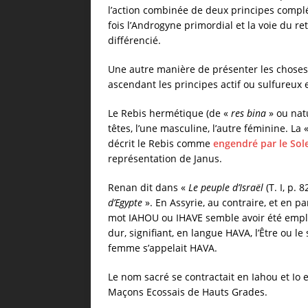
l’action combinée de deux principes compl
fois l’Androgyne primordial et la voie du r
différencié.
Une autre manière de présenter les choses 
ascendant les principes actif ou sulfureux 
Le Rebis hermétique (de «
res bina
» ou nat
têtes, l’une masculine, l’autre féminine. L
décrit le Rebis comme
engendré par le Sole
représentation de Janus.
Renan dit dans «
Le peuple d’Israël
(T. I, p. 8
d’Egypte
». En Assyrie, au contraire, et en p
mot IAHOU ou IHAVE semble avoir été employ
dur, signifiant, en langue HAVA, l’Être ou le 
femme s’appelait HAVA.
Le nom sacré se contractait en Iahou et Io 
Maçons Ecossais de Hauts Grades.