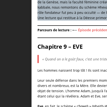
de la Genèse, mais la faculté féminine créat
kabbale, nous remontons du schème Hhevah
rôle fondateur fut peu à peu occulté — de 
Une lecture qui restitue à la Déesse primo
Parcours de lecture :
⟵
Épisode précéden
Chapitre 9 – EVE
« Quand on a le goût faux, c’est une triste
Les hommes naissent trop tôt ! Ils sont inac
Leur seule défense dans les premiers mome
divers et nombreux, est la Mère. Elle devie
objet de tension. L’homme Adam, jusqu’à l’ar
étant celui qui la révélera. Adam et Eve, s
Eve
, en fait, le schème «
r’haweh
» (Hheith-W