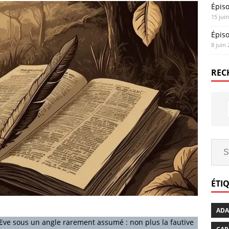
Épis
15 jui
Épis
8 juin
REC
ÉTI
AD
Eve sous un angle rarement assumé : non plus la fautive