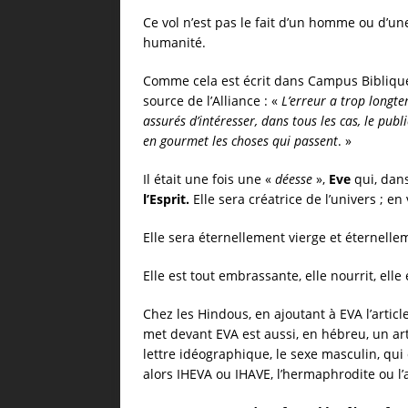
Ce vol n’est pas le fait d’un homme ou d’une 
humanité.
Comme cela est écrit dans Campus Biblique
source de l’Alliance : «
L’erreur a trop longte
assurés d’intéresser, dans tous les cas, le publi
en gourmet les choses qui passent
. »
Il était une fois une «
déesse
»,
Eve
qui, dans
l’Esprit.
Elle sera créatrice de l’univers ; en 
Elle sera éternellement vierge et éternell
Elle est tout embrassante, elle nourrit, elle
Chez les Hindous, en ajoutant à EVA l’articl
met devant EVA est aussi, en hébreu, un arti
lettre idéographique, le sexe masculin, qu
alors IHEVA ou IHAVE, l’hermaphrodite ou l