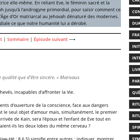
CAR
rice elle-même. En reliant Eve, le féminin sacré et la
 jusqu’à l’androgyne primordial, pour saisir comment ce
CON
l’Âge d’Or matriarcal au Jehovah dénaturé des modernes.
rdiale ce que notre humanité lui a dérobé.
DUA
FRA
t
|
Sommaire
|
Épisode suivant
⟶
INI
INT
LIV
 qualité que d’être sincère. »
Marivaux
PAR
hevés, incapables d’affronter la Vie.
QUÊ
RIT
nts d’ouverture de la conscience, face aux dangers
nt le seul objet d’amour mais, simultanément, le premier
RIT
rivée de Kaïn, sera l’époux et l’enfant de Eve tout en
eraient-ils les deux lobes du même cerveau ?
SPI
aw-Hé : 8.6.5) signifie entre autres : indiquer, montrer,
SYM