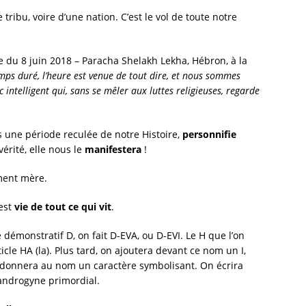
tribu, voire d’une nation. C’est le vol de toute notre
 du 8 juin 2018 – Paracha Shelakh Lekha, Hébron, à la
mps duré, l’heure est venue de tout dire, et nous sommes
c intelligent qui, sans se mêler aux luttes religieuses, regarde
 une période reculée de notre Histoire,
personnifie
vérité, elle nous le
manifestera
!
ement mère.
 est
vie de tout ce qui vit
.
e démonstratif D, on fait D-EVA, ou D-EVI. Le H que l’on
cle HA (la). Plus tard, on ajoutera devant ce nom un I,
i donnera au nom un caractère symbolisant. On écrira
’androgyne primordial.