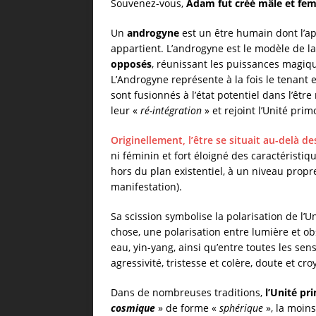
Souvenez-vous,
Adam fut créé mâle et feme
Un
androgyne
est un être humain dont l’a
appartient. L’androgyne est le modèle de l
opposés
, réunissant les puissances magiqu
L’Androgyne représente à la fois le tenant e
sont fusionnés à l’état potentiel dans l’être
leur «
ré-intégration
» et rejoint l’Unité prim
Originellement, l’être se situait au-delà d
ni féminin et fort éloigné des caractéristiq
hors du plan existentiel, à un niveau propr
manifestation).
Sa scission symbolise la polarisation de l’U
chose, une polarisation entre lumière et obsc
eau, yin-yang, ainsi qu’entre toutes les se
agressivité, tristesse et colère, doute et cro
Dans de nombreuses traditions,
l’Unité pr
cosmique
» de forme «
sphérique
», la moin