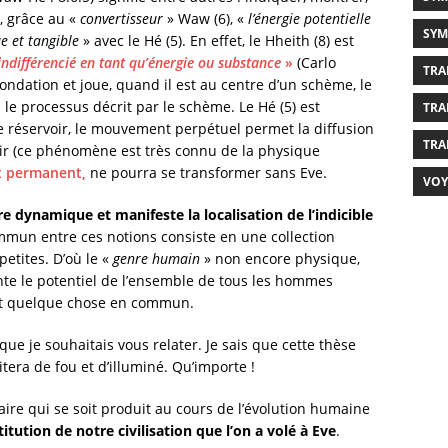
, grâce au «
convertisseur
» Waw (6), «
l’énergie potentielle
SYM
e et tangible
» avec le Hé (5). En effet, le Hheith (8) est
 indifférencié en tant qu’énergie ou substance
»
(Carlo
TRA
condation et joue, quand il est au centre d’un schème, le
 le processus décrit par le schème. Le Hé (5) est
TRA
 ce réservoir, le mouvement perpétuel permet la diffusion
TRA
oir (ce phénomène est très connu de la physique
et permanent,
ne pourra se transformer sans Eve.
VOY
e dynamique et manifeste la localisation de l’indicible
mmun entre ces notions consiste en une collection
petites. D’où le «
genre humain
» non encore physique,
nte le potentiel de l’ensemble de tous les hommes
 ont quelque chose en commun.
que je souhaitais vous relater. Je sais que cette thèse
tera de fou et d’illuminé. Qu’importe !
ire qui se soit produit au cours de l’évolution humaine
tution de notre civilisation que l’on a volé à Eve
.