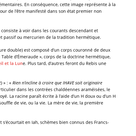
émentaires. En conséquence, cette image représente à la
etour de l’être manifesté dans son état premier non
consiste à voir dans les courants descendant et
et passif ou mercurien de la tradition hermétique.
ure double) est composé d’un corps couronné de deux
a « Table d’Émeraude », corps de la doctrine hermétique,
il et la Lun
e. Plus tard, d’autres feront du Rebis une
2) » : «
Rien n’incline à croire que IHAVE soit originaire
articulier dans les contrées chaldéennes araméisées, le
é. La racine paraît écrite à l’aide d’un H doux ou d’un H
souffle de vie, ou la vie. La mère de vie, la première
et s’écourtait en Iah, schèmes bien connus des Francs-