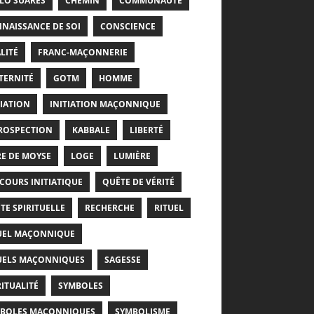
LO SUARÈS
CHEMIN
COMMUNAUTÉ
NAISSANCE DE SOI
CONSCIENCE
LITÉ
FRANC-MAÇONNERIE
TERNITÉ
GOTM
HOMME
TIATION
INITIATION MAÇONNIQUE
ROSPECTION
KABBALE
LIBERTÉ
RE DE MOYSE
LOGE
LUMIÈRE
COURS INITIATIQUE
QUÊTE DE VÉRITÉ
TE SPIRITUELLE
RECHERCHE
RITUEL
UEL MAÇONNIQUE
UELS MAÇONNIQUES
SAGESSE
RITUALITÉ
SYMBOLES
BOLES MAÇONNIQUES
SYMBOLISME