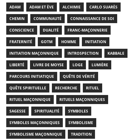
ADAM
ADAM ET ÈVE
ALCHIMIE
CARLO SUARÈS
CHEMIN
COMMUNAUTÉ
CONNAISSANCE DE SOI
CONSCIENCE
DUALITÉ
FRANC-MAÇONNERIE
FRATERNITÉ
GOTM
HOMME
INITIATION
INITIATION MAÇONNIQUE
INTROSPECTION
KABBALE
LIBERTÉ
LIVRE DE MOYSE
LOGE
LUMIÈRE
PARCOURS INITIATIQUE
QUÊTE DE VÉRITÉ
QUÊTE SPIRITUELLE
RECHERCHE
RITUEL
RITUEL MAÇONNIQUE
RITUELS MAÇONNIQUES
SAGESSE
SPIRITUALITÉ
SYMBOLES
SYMBOLES MAÇONNIQUES
SYMBOLISME
SYMBOLISME MAÇONNIQUE
TRADITION