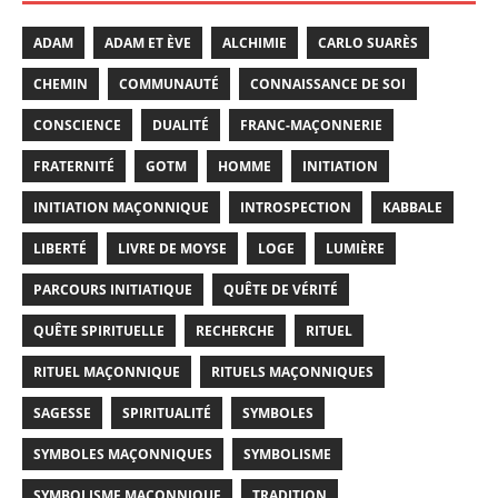
ADAM
ADAM ET ÈVE
ALCHIMIE
CARLO SUARÈS
CHEMIN
COMMUNAUTÉ
CONNAISSANCE DE SOI
CONSCIENCE
DUALITÉ
FRANC-MAÇONNERIE
FRATERNITÉ
GOTM
HOMME
INITIATION
INITIATION MAÇONNIQUE
INTROSPECTION
KABBALE
LIBERTÉ
LIVRE DE MOYSE
LOGE
LUMIÈRE
PARCOURS INITIATIQUE
QUÊTE DE VÉRITÉ
QUÊTE SPIRITUELLE
RECHERCHE
RITUEL
RITUEL MAÇONNIQUE
RITUELS MAÇONNIQUES
SAGESSE
SPIRITUALITÉ
SYMBOLES
SYMBOLES MAÇONNIQUES
SYMBOLISME
SYMBOLISME MAÇONNIQUE
TRADITION