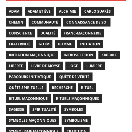
ADAM
ADAM ET ÈVE
ALCHIMIE
CARLO SUARÈS
CHEMIN
COMMUNAUTÉ
CONNAISSANCE DE SOI
CONSCIENCE
DUALITÉ
FRANC-MAÇONNERIE
FRATERNITÉ
GOTM
HOMME
INITIATION
INITIATION MAÇONNIQUE
INTROSPECTION
KABBALE
LIBERTÉ
LIVRE DE MOYSE
LOGE
LUMIÈRE
PARCOURS INITIATIQUE
QUÊTE DE VÉRITÉ
QUÊTE SPIRITUELLE
RECHERCHE
RITUEL
RITUEL MAÇONNIQUE
RITUELS MAÇONNIQUES
SAGESSE
SPIRITUALITÉ
SYMBOLES
SYMBOLES MAÇONNIQUES
SYMBOLISME
SYMBOLISME MAÇONNIQUE
TRADITION