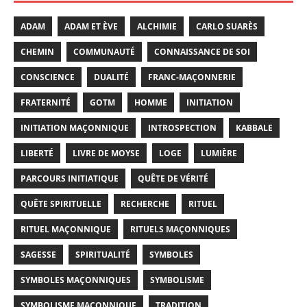
ADAM
ADAM ET ÈVE
ALCHIMIE
CARLO SUARÈS
CHEMIN
COMMUNAUTÉ
CONNAISSANCE DE SOI
CONSCIENCE
DUALITÉ
FRANC-MAÇONNERIE
FRATERNITÉ
GOTM
HOMME
INITIATION
INITIATION MAÇONNIQUE
INTROSPECTION
KABBALE
LIBERTÉ
LIVRE DE MOYSE
LOGE
LUMIÈRE
PARCOURS INITIATIQUE
QUÊTE DE VÉRITÉ
QUÊTE SPIRITUELLE
RECHERCHE
RITUEL
RITUEL MAÇONNIQUE
RITUELS MAÇONNIQUES
SAGESSE
SPIRITUALITÉ
SYMBOLES
SYMBOLES MAÇONNIQUES
SYMBOLISME
SYMBOLISME MAÇONNIQUE
TRADITION