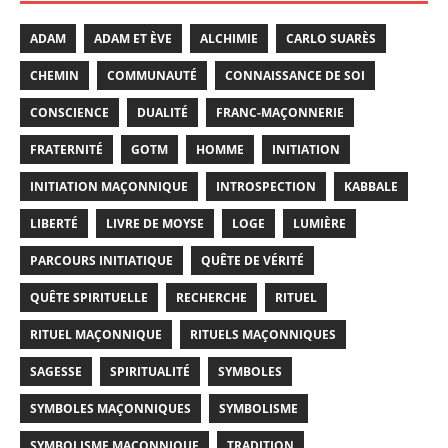
ADAM
ADAM ET ÈVE
ALCHIMIE
CARLO SUARÈS
CHEMIN
COMMUNAUTÉ
CONNAISSANCE DE SOI
CONSCIENCE
DUALITÉ
FRANC-MAÇONNERIE
FRATERNITÉ
GOTM
HOMME
INITIATION
INITIATION MAÇONNIQUE
INTROSPECTION
KABBALE
LIBERTÉ
LIVRE DE MOYSE
LOGE
LUMIÈRE
PARCOURS INITIATIQUE
QUÊTE DE VÉRITÉ
QUÊTE SPIRITUELLE
RECHERCHE
RITUEL
RITUEL MAÇONNIQUE
RITUELS MAÇONNIQUES
SAGESSE
SPIRITUALITÉ
SYMBOLES
SYMBOLES MAÇONNIQUES
SYMBOLISME
SYMBOLISME MAÇONNIQUE
TRADITION