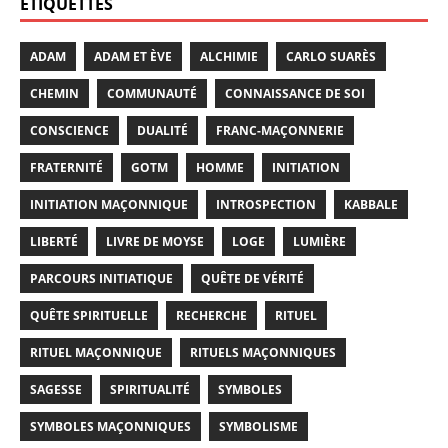
ÉTIQUETTES
ADAM
ADAM ET ÈVE
ALCHIMIE
CARLO SUARÈS
CHEMIN
COMMUNAUTÉ
CONNAISSANCE DE SOI
CONSCIENCE
DUALITÉ
FRANC-MAÇONNERIE
FRATERNITÉ
GOTM
HOMME
INITIATION
INITIATION MAÇONNIQUE
INTROSPECTION
KABBALE
LIBERTÉ
LIVRE DE MOYSE
LOGE
LUMIÈRE
PARCOURS INITIATIQUE
QUÊTE DE VÉRITÉ
QUÊTE SPIRITUELLE
RECHERCHE
RITUEL
RITUEL MAÇONNIQUE
RITUELS MAÇONNIQUES
SAGESSE
SPIRITUALITÉ
SYMBOLES
SYMBOLES MAÇONNIQUES
SYMBOLISME