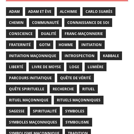
ADAM
ADAM ET ÈVE
ALCHIMIE
CARLO SUARÈS
CHEMIN
COMMUNAUTÉ
CONNAISSANCE DE SOI
CONSCIENCE
DUALITÉ
FRANC-MAÇONNERIE
FRATERNITÉ
GOTM
HOMME
INITIATION
INITIATION MAÇONNIQUE
INTROSPECTION
KABBALE
LIBERTÉ
LIVRE DE MOYSE
LOGE
LUMIÈRE
PARCOURS INITIATIQUE
QUÊTE DE VÉRITÉ
QUÊTE SPIRITUELLE
RECHERCHE
RITUEL
RITUEL MAÇONNIQUE
RITUELS MAÇONNIQUES
SAGESSE
SPIRITUALITÉ
SYMBOLES
SYMBOLES MAÇONNIQUES
SYMBOLISME
SYMBOLISME MAÇONNIQUE
TRADITION