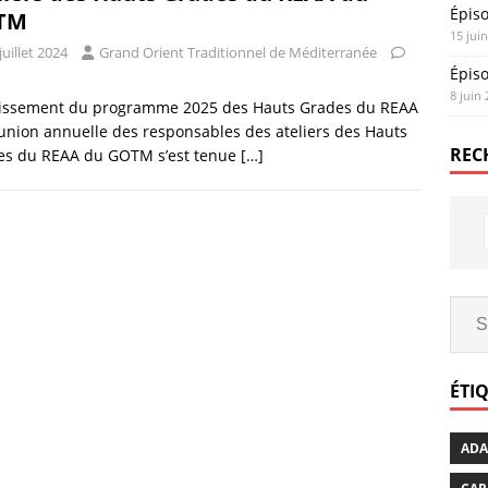
Épis
TM
15 jui
juillet 2024
Grand Orient Traditionnel de Méditerranée
Épis
8 juin
lissement du programme 2025 des Hauts Grades du REAA
union annuelle des responsables des ateliers des Hauts
REC
es du REAA du GOTM s’est tenue
[…]
ÉTI
AD