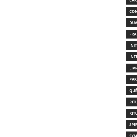
CAR
CON
DUA
FRA
INI
INT
LIV
PAR
QUÊ
RIT
RIT
SPI
SYM