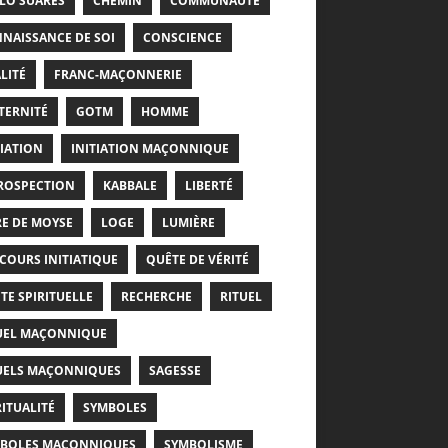
LO SUARÈS
CHEMIN
COMMUNAUTÉ
NAISSANCE DE SOI
CONSCIENCE
LITÉ
FRANC-MAÇONNERIE
TERNITÉ
GOTM
HOMME
TIATION
INITIATION MAÇONNIQUE
ROSPECTION
KABBALE
LIBERTÉ
RE DE MOYSE
LOGE
LUMIÈRE
COURS INITIATIQUE
QUÊTE DE VÉRITÉ
TE SPIRITUELLE
RECHERCHE
RITUEL
UEL MAÇONNIQUE
UELS MAÇONNIQUES
SAGESSE
RITUALITÉ
SYMBOLES
BOLES MAÇONNIQUES
SYMBOLISME