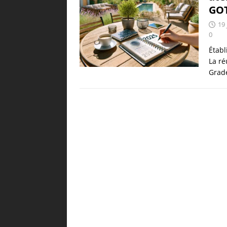
GO
19 
0
Étab
La ré
Grad