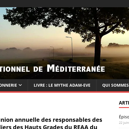
ONNERIE
LIVRE : LE MYTHE ADAM-EVE
QUI SOMMES
ART
Épis
nion annuelle des responsables des
22 jui
liers des Hauts Grades du REAA du