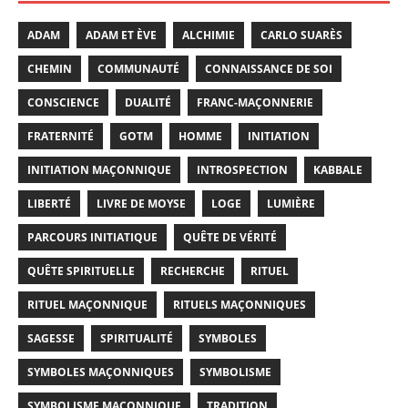
ADAM
ADAM ET ÈVE
ALCHIMIE
CARLO SUARÈS
CHEMIN
COMMUNAUTÉ
CONNAISSANCE DE SOI
CONSCIENCE
DUALITÉ
FRANC-MAÇONNERIE
FRATERNITÉ
GOTM
HOMME
INITIATION
INITIATION MAÇONNIQUE
INTROSPECTION
KABBALE
LIBERTÉ
LIVRE DE MOYSE
LOGE
LUMIÈRE
PARCOURS INITIATIQUE
QUÊTE DE VÉRITÉ
QUÊTE SPIRITUELLE
RECHERCHE
RITUEL
RITUEL MAÇONNIQUE
RITUELS MAÇONNIQUES
SAGESSE
SPIRITUALITÉ
SYMBOLES
SYMBOLES MAÇONNIQUES
SYMBOLISME
SYMBOLISME MAÇONNIQUE
TRADITION