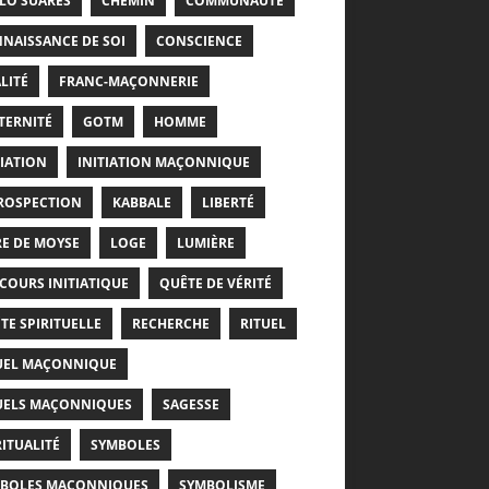
LO SUARÈS
CHEMIN
COMMUNAUTÉ
NAISSANCE DE SOI
CONSCIENCE
LITÉ
FRANC-MAÇONNERIE
TERNITÉ
GOTM
HOMME
TIATION
INITIATION MAÇONNIQUE
ROSPECTION
KABBALE
LIBERTÉ
RE DE MOYSE
LOGE
LUMIÈRE
COURS INITIATIQUE
QUÊTE DE VÉRITÉ
TE SPIRITUELLE
RECHERCHE
RITUEL
UEL MAÇONNIQUE
UELS MAÇONNIQUES
SAGESSE
RITUALITÉ
SYMBOLES
BOLES MAÇONNIQUES
SYMBOLISME