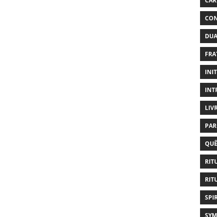
CAR
CON
DUA
FRA
INI
INT
LIV
PAR
QUÊ
RIT
RIT
SPI
SYM