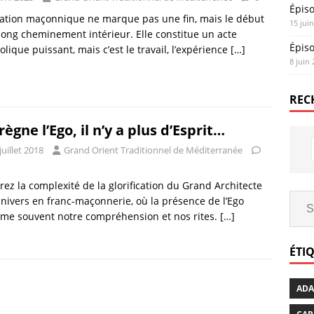
Épis
tiation maçonnique ne marque pas une fin, mais le début
15 jui
long cheminement intérieur. Elle constitue un acte
Épis
lique puissant, mais c’est le travail, l’expérience
[…]
8 juin
REC
règne l’Ego, il n’y a plus d’Esprit…
juillet 2018
Grand Orient Traditionnel de Méditerranée
rez la complexité de la glorification du Grand Architecte
Univers en franc-maçonnerie, où la présence de l’Ego
me souvent notre compréhension et nos rites.
[…]
ÉTI
AD