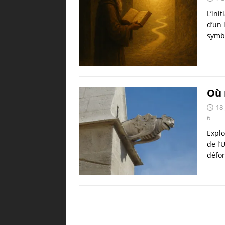
L’ini
d’un 
symbo
Où 
18 
6
Explo
de l’
défor