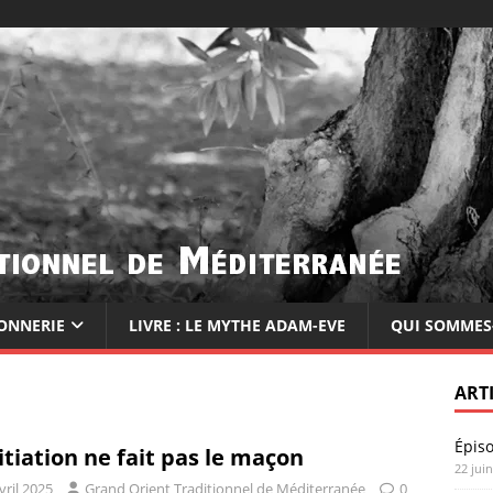
ONNERIE
LIVRE : LE MYTHE ADAM-EVE
QUI SOMMES
ART
Épis
nitiation ne fait pas le maçon
22 jui
vril 2025
Grand Orient Traditionnel de Méditerranée
0