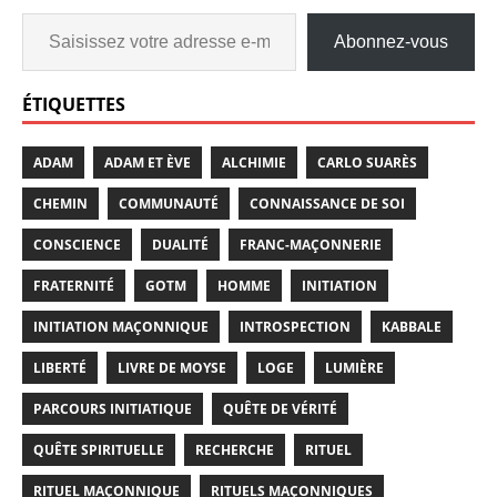
Abonnez-vous
ÉTIQUETTES
ADAM
ADAM ET ÈVE
ALCHIMIE
CARLO SUARÈS
CHEMIN
COMMUNAUTÉ
CONNAISSANCE DE SOI
CONSCIENCE
DUALITÉ
FRANC-MAÇONNERIE
FRATERNITÉ
GOTM
HOMME
INITIATION
INITIATION MAÇONNIQUE
INTROSPECTION
KABBALE
LIBERTÉ
LIVRE DE MOYSE
LOGE
LUMIÈRE
PARCOURS INITIATIQUE
QUÊTE DE VÉRITÉ
QUÊTE SPIRITUELLE
RECHERCHE
RITUEL
RITUEL MAÇONNIQUE
RITUELS MAÇONNIQUES