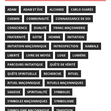
ADAM
ADAM ET ÈVE
ALCHIMIE
CARLO SUARÈS
CHEMIN
COMMUNAUTÉ
CONNAISSANCE DE SOI
CONSCIENCE
DUALITÉ
FRANC-MAÇONNERIE
FRATERNITÉ
GOTM
HOMME
INITIATION
INITIATION MAÇONNIQUE
INTROSPECTION
KABBALE
LIBERTÉ
LIVRE DE MOYSE
LOGE
LUMIÈRE
PARCOURS INITIATIQUE
QUÊTE DE VÉRITÉ
QUÊTE SPIRITUELLE
RECHERCHE
RITUEL
RITUEL MAÇONNIQUE
RITUELS MAÇONNIQUES
SAGESSE
SPIRITUALITÉ
SYMBOLES
SYMBOLES MAÇONNIQUES
SYMBOLISME
SYMBOLISME MAÇONNIQUE
TRADITION