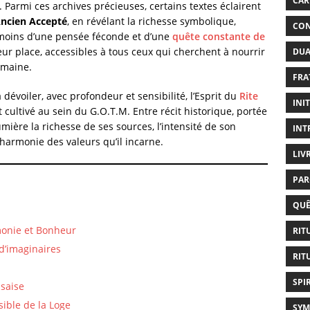
CAR
. Parmi ces archives précieuses, certains textes éclairent
 Ancien Accepté
, en révélant la richesse symbolique,
CON
 Témoins d’une pensée féconde et d’une
quête constante de
leur place, accessibles à tous ceux qui cherchent à nourrir
DUA
umaine.
FRA
 dévoiler, avec profondeur et sensibilité, l’Esprit du
Rite
INI
et cultivé au sein du G.O.T.M. Entre récit historique, portée
umière la richesse de ses sources, l’intensité de son
INT
t l’harmonie des valeurs qu’il incarne.
LIV
PAR
QUÊ
rmonie et Bonheur
RIT
 d’imaginaires
RIT
SPI
ssaise
isible de la Loge
SYM