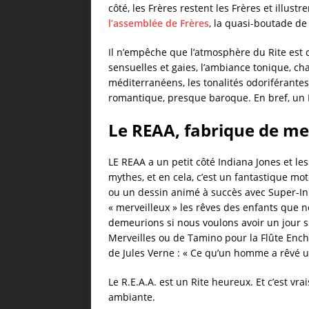
côté, les Frères restent les Frères et illus
l’assemblée de Frères
, la quasi-boutade de J
Il n’empêche que l’atmosphère du Rite est 
sensuelles et gaies, l’ambiance tonique, ch
méditerranéens, les tonalités odoriférantes,
romantique, presque baroque. En bref, un R
Le REAA, fabrique de mer
LE REAA a un petit côté Indiana Jones et les
mythes, et en cela, c’est un fantastique mo
ou un dessin animé à succès avec Super-Initi
« merveilleux » les rêves des enfants que
demeurions si nous voulons avoir un jour s
Merveilles ou de Tamino pour la Flûte Enc
de Jules Verne : « Ce qu’un homme a rêvé u
Le R.E.A.A. est un Rite heureux. Et c’est v
ambiante.