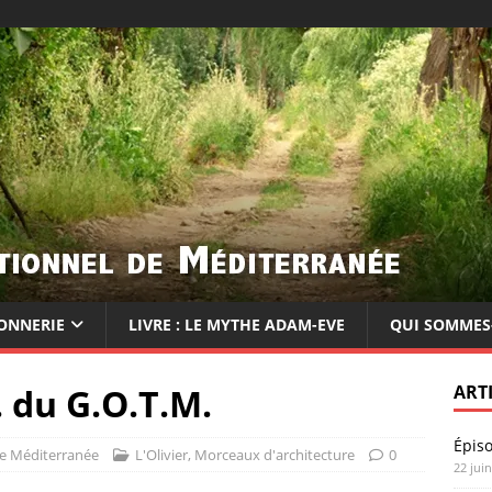
ONNERIE
LIVRE : LE MYTHE ADAM-EVE
QUI SOMMES
. du G.O.T.M.
ART
Épis
de Méditerranée
L'Olivier
,
Morceaux d'architecture
0
22 jui