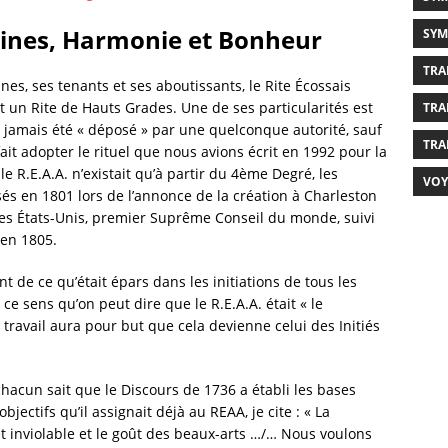
rigines, Harmonie et Bonheur
SYM
TRA
nes, ses tenants et ses aboutissants, le Rite Écossais
 un Rite de Hauts Grades. Une de ses particularités est
TRA
’a jamais été « déposé » par une quelconque autorité, sauf
TRA
it adopter le rituel que nous avions écrit en 1992 pour la
e R.E.A.A. n’existait qu’à partir du 4ème Degré, les
VOY
isés en 1801 lors de l’annonce de la création à Charleston
des États-Unis, premier Suprême Conseil du monde, suivi
 en 1805.
t de ce qu’était épars dans les initiations de tous les
n ce sens qu’on peut dire que le R.E.A.A. était « le
 travail aura pour but que cela devienne celui des Initiés
hacun sait que le Discours de 1736 a établi les bases
objectifs qu’il assignait déjà au REAA, je cite : « La
et inviolable et le goût des beaux-arts …/… Nous voulons