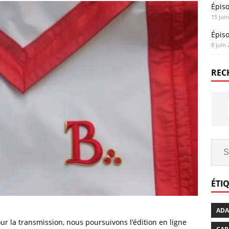
Épis
15 jui
Épis
8 juin
REC
ÉTI
AD
r la transmission, nous poursuivons l’édition en ligne