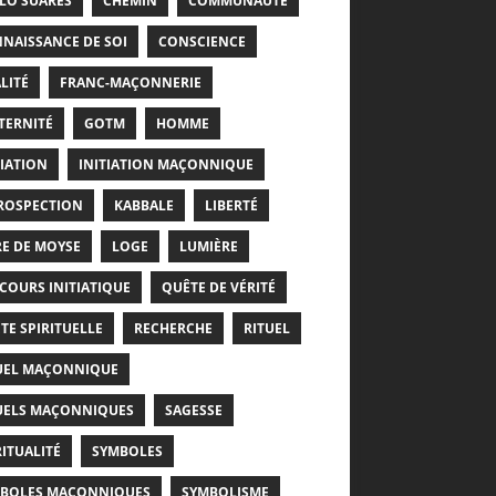
LO SUARÈS
CHEMIN
COMMUNAUTÉ
NAISSANCE DE SOI
CONSCIENCE
LITÉ
FRANC-MAÇONNERIE
TERNITÉ
GOTM
HOMME
TIATION
INITIATION MAÇONNIQUE
ROSPECTION
KABBALE
LIBERTÉ
RE DE MOYSE
LOGE
LUMIÈRE
COURS INITIATIQUE
QUÊTE DE VÉRITÉ
TE SPIRITUELLE
RECHERCHE
RITUEL
UEL MAÇONNIQUE
UELS MAÇONNIQUES
SAGESSE
RITUALITÉ
SYMBOLES
BOLES MAÇONNIQUES
SYMBOLISME