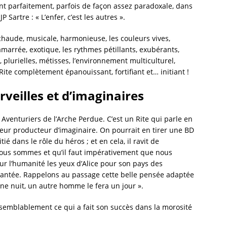
trent parfaitement, parfois de façon assez paradoxale, dans
P Sartre : « L’enfer, c’est les autres ».
chaude, musicale, harmonieuse, les couleurs vives,
amarrée, exotique, les rythmes pétillants, exubérants,
 plurielles, métisses, l’environnement multiculturel,
ite complètement épanouissant, fortifiant et… initiant !
veilles et d’imaginaires
 Aventuriers de l’Arche Perdue. C’est un Rite qui parle en
teur producteur d’imaginaire. On pourrait en tirer une BD
é dans le rôle du héros ; et en cela, il ravit de
 nous sommes et qu’il faut impérativement que nous
ur l’humanité les yeux d’Alice pour son pays des
hantée. Rappelons au passage cette belle pensée adaptée
ne nuit, un autre homme le fera un jour ».
raisemblablement ce qui a fait son succès dans la morosité