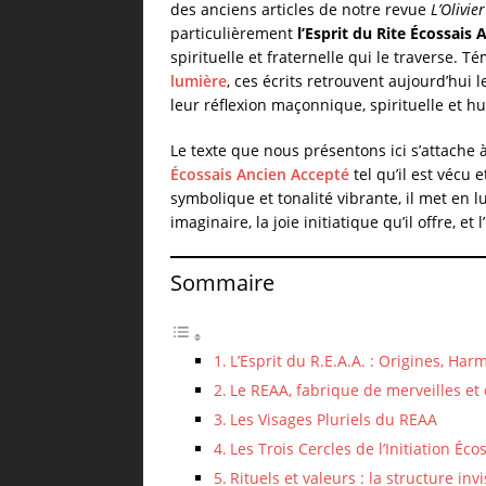
des anciens articles de notre revue
L’Olivier
particulièrement
l’Esprit du Rite Écossais
spirituelle et fraternelle qui le traverse.
lumière
, ces écrits retrouvent aujourd’hui 
leur réflexion maçonnique, spirituelle et h
Le texte que nous présentons ici s’attache à
Écossais Ancien Accepté
tel qu’il est vécu 
symbolique et tonalité vibrante, il met en l
imaginaire, la joie initiatique qu’il offre, e
Sommaire
L’Esprit du R.E.A.A. : Origines, Ha
Le REAA, fabrique de merveilles et
Les Visages Pluriels du REAA
Les Trois Cercles de l’Initiation Éco
Rituels et valeurs : la structure inv