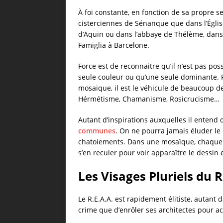
À foi constante, en fonction de sa propre se
cisterciennes de Sénanque que dans l’Églis
d’Aquin ou dans l’abbaye de Thélème, dans l
Famiglia à Barcelone.
Force est de reconnaitre qu’il n’est pas pos
seule couleur ou qu’une seule dominante. P
mosaïque, il est le véhicule de beaucoup de
Hérmétisme, Chamanisme, Rosicrucisme…
Autant d’inspirations auxquelles il entend 
communes
. On ne pourra jamais éluder le 
chatoiements. Dans une mosaïque, chaque ca
s’en reculer pour voir apparaître le dessin
Les Visages Pluriels du 
Le R.E.A.A. est rapidement élitiste, autant 
crime que d’enrôler ses architectes pour a