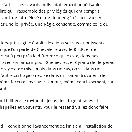
 s’attirer les savants indiscutablement nobélisables
st dire qu’il rassemble des privilégiés qui ont compris
grand, de faire élevé et de donner généreux. Au sens
onner une loi privée, une Règle consentie, comme celle qui
rsqu’il s’agit d’établir des liens secrets et puissants
i que l’on parle de Chevalerie avec le R.E.R. et de
c’est à peu près la différence qui existe, dans nos
Lac avec son amour pour Guenièvre… et Cyrano de Bergerac
ois y est de mise, mais dans un cas, on vit dans un
ns l’autre on tragicomédise dans un roman truculent de
la même façon d’envisager l’amour, même courtoisement, car
hant.
nd il libère le mythe de Jésus des dogmatismes et
apelles et Couvents. Pour le ressentir, allez donc faire
il conditionne l’avancement de l’Initié à l’installation de