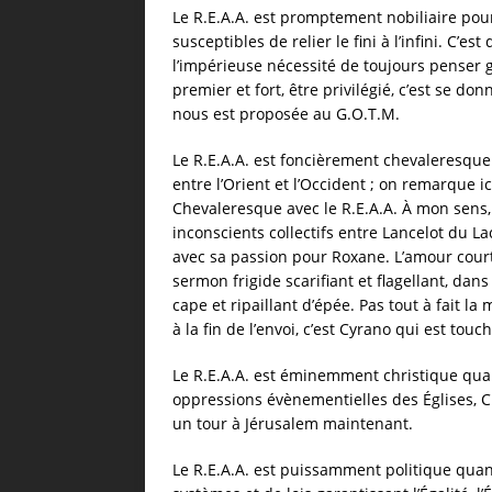
Le R.E.A.A. est promptement nobiliaire pour
susceptibles de relier le fini à l’infini. C’e
l’impérieuse nécessité de toujours penser 
premier et fort, être privilégié, c’est se d
nous est proposée au G.O.T.M.
Le R.E.A.A. est foncièrement chevaleresque lo
entre l’Orient et l’Occident ; on remarque ic
Chevaleresque avec le R.E.A.A. À mon sens, 
inconscients collectifs entre Lancelot du 
avec sa passion pour Roxane. L’amour court
sermon frigide scarifiant et flagellant, da
cape et ripaillant d’épée. Pas tout à fait 
à la fin de l’envoi, c’est Cyrano qui est touc
Le R.E.A.A. est éminemment christique qua
oppressions évènementielles des Églises, Ch
un tour à Jérusalem maintenant.
Le R.E.A.A. est puissamment politique quand 