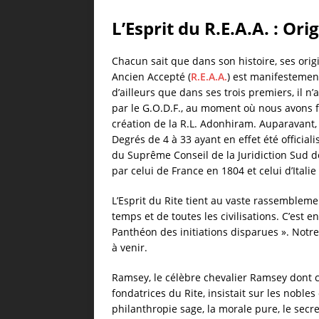
L’Esprit du R.E.A.A. : O
Chacun sait que dans son histoire, ses origi
Ancien Accepté (
R.E.A.A.
) est manifestement
d’ailleurs que dans ses trois premiers, il n
par le G.O.D.F., au moment où nous avons fa
création de la R.L. Adonhiram. Auparavant, l
Degrés de 4 à 33 ayant en effet été official
du Suprême Conseil de la Juridiction Sud 
par celui de France en 1804 et celui d’Italie
L’Esprit du Rite tient au vaste rassemblemen
temps et de toutes les civilisations. C’est e
Panthéon des initiations disparues ». Notre
à venir.
Ramsey, le célèbre chevalier Ramsey dont c
fondatrices du Rite, insistait sur les nobles 
philanthropie sage, la morale pure, le secr