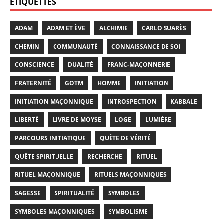
ÉTIQUETTES
ADAM
ADAM ET ÈVE
ALCHIMIE
CARLO SUARÈS
CHEMIN
COMMUNAUTÉ
CONNAISSANCE DE SOI
CONSCIENCE
DUALITÉ
FRANC-MAÇONNERIE
FRATERNITÉ
GOTM
HOMME
INITIATION
INITIATION MAÇONNIQUE
INTROSPECTION
KABBALE
LIBERTÉ
LIVRE DE MOYSE
LOGE
LUMIÈRE
PARCOURS INITIATIQUE
QUÊTE DE VÉRITÉ
QUÊTE SPIRITUELLE
RECHERCHE
RITUEL
RITUEL MAÇONNIQUE
RITUELS MAÇONNIQUES
SAGESSE
SPIRITUALITÉ
SYMBOLES
SYMBOLES MAÇONNIQUES
SYMBOLISME