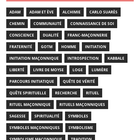
ADAM
ADAM ET ÈVE
ALCHIMIE
CARLO SUARÈS
CHEMIN
COMMUNAUTÉ
CONNAISSANCE DE SOI
CONSCIENCE
DUALITÉ
FRANC-MAÇONNERIE
FRATERNITÉ
GOTM
HOMME
INITIATION
INITIATION MAÇONNIQUE
INTROSPECTION
KABBALE
LIBERTÉ
LIVRE DE MOYSE
LOGE
LUMIÈRE
PARCOURS INITIATIQUE
QUÊTE DE VÉRITÉ
QUÊTE SPIRITUELLE
RECHERCHE
RITUEL
RITUEL MAÇONNIQUE
RITUELS MAÇONNIQUES
SAGESSE
SPIRITUALITÉ
SYMBOLES
SYMBOLES MAÇONNIQUES
SYMBOLISME
SYMBOLISME MAÇONNIQUE
TRADITION