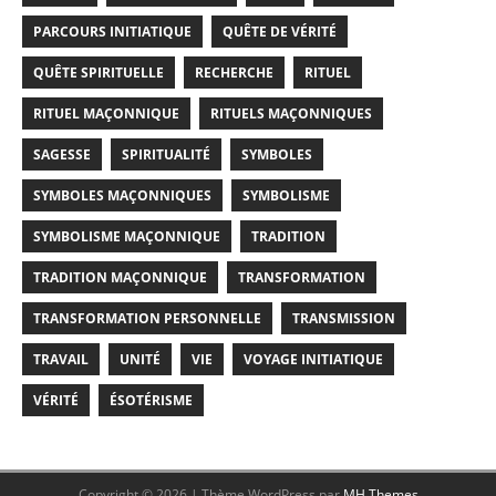
PARCOURS INITIATIQUE
QUÊTE DE VÉRITÉ
QUÊTE SPIRITUELLE
RECHERCHE
RITUEL
RITUEL MAÇONNIQUE
RITUELS MAÇONNIQUES
SAGESSE
SPIRITUALITÉ
SYMBOLES
SYMBOLES MAÇONNIQUES
SYMBOLISME
SYMBOLISME MAÇONNIQUE
TRADITION
TRADITION MAÇONNIQUE
TRANSFORMATION
TRANSFORMATION PERSONNELLE
TRANSMISSION
TRAVAIL
UNITÉ
VIE
VOYAGE INITIATIQUE
VÉRITÉ
ÉSOTÉRISME
Copyright © 2026 | Thème WordPress par
MH Themes