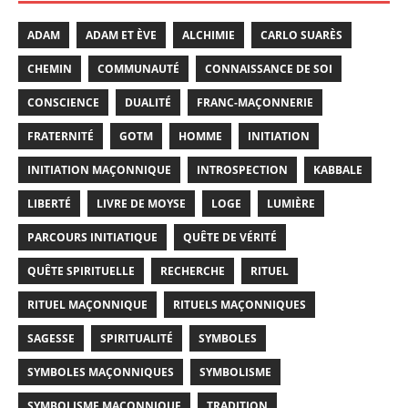
ADAM
ADAM ET ÈVE
ALCHIMIE
CARLO SUARÈS
CHEMIN
COMMUNAUTÉ
CONNAISSANCE DE SOI
CONSCIENCE
DUALITÉ
FRANC-MAÇONNERIE
FRATERNITÉ
GOTM
HOMME
INITIATION
INITIATION MAÇONNIQUE
INTROSPECTION
KABBALE
LIBERTÉ
LIVRE DE MOYSE
LOGE
LUMIÈRE
PARCOURS INITIATIQUE
QUÊTE DE VÉRITÉ
QUÊTE SPIRITUELLE
RECHERCHE
RITUEL
RITUEL MAÇONNIQUE
RITUELS MAÇONNIQUES
SAGESSE
SPIRITUALITÉ
SYMBOLES
SYMBOLES MAÇONNIQUES
SYMBOLISME
SYMBOLISME MAÇONNIQUE
TRADITION