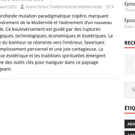
Épis
avril 2022
Grand Orient Traditionnel de Méditerranée
3
15 jui
profonde mutation paradigmatique s’opère, marquant
Épis
ondrement de la Modernité et l’avènement d’un nouveau
8 juin
e. Ce bouleversement est guidé par des ruptures
giques, technologiques, économiques et ésotériques. La
 du bonheur se réoriente vers l’intérieur, favorisant
REC
omplissement personnel et une joie contagieuse. La
se ésotérique et les traditions spirituelles émergent
 des outils clés pour naviguer dans ce paysage
geant.
ÉTI
AD