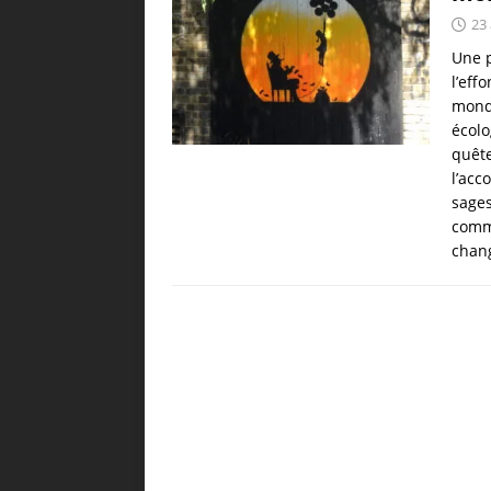
23 
Une 
l’eff
mond
écolo
quête
l’acc
sages
comme
chan