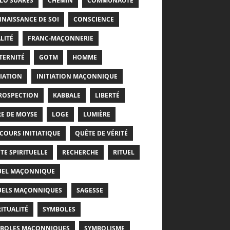
LO SUARÈS
CHEMIN
COMMUNAUTÉ
NAISSANCE DE SOI
CONSCIENCE
LITÉ
FRANC-MAÇONNERIE
TERNITÉ
GOTM
HOMME
TIATION
INITIATION MAÇONNIQUE
ROSPECTION
KABBALE
LIBERTÉ
RE DE MOYSE
LOGE
LUMIÈRE
COURS INITIATIQUE
QUÊTE DE VÉRITÉ
TE SPIRITUELLE
RECHERCHE
RITUEL
UEL MAÇONNIQUE
UELS MAÇONNIQUES
SAGESSE
RITUALITÉ
SYMBOLES
BOLES MAÇONNIQUES
SYMBOLISME