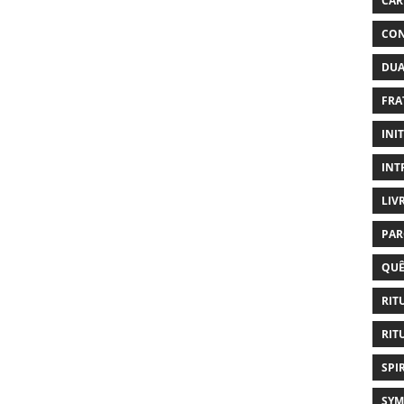
CAR
CON
DUA
FRA
INI
INT
LIV
PAR
QUÊ
RIT
RIT
SPI
SYM