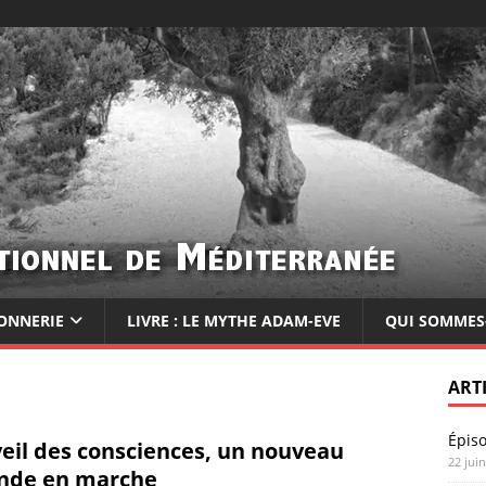
ONNERIE
LIVRE : LE MYTHE ADAM-EVE
QUI SOMMES
ART
Épis
veil des consciences, un nouveau
22 jui
nde en marche