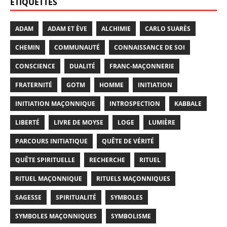
ÉTIQUETTES
ADAM
ADAM ET ÈVE
ALCHIMIE
CARLO SUARÈS
CHEMIN
COMMUNAUTÉ
CONNAISSANCE DE SOI
CONSCIENCE
DUALITÉ
FRANC-MAÇONNERIE
FRATERNITÉ
GOTM
HOMME
INITIATION
INITIATION MAÇONNIQUE
INTROSPECTION
KABBALE
LIBERTÉ
LIVRE DE MOYSE
LOGE
LUMIÈRE
PARCOURS INITIATIQUE
QUÊTE DE VÉRITÉ
QUÊTE SPIRITUELLE
RECHERCHE
RITUEL
RITUEL MAÇONNIQUE
RITUELS MAÇONNIQUES
SAGESSE
SPIRITUALITÉ
SYMBOLES
SYMBOLES MAÇONNIQUES
SYMBOLISME