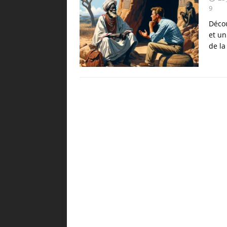
9
Décou
et un
de la