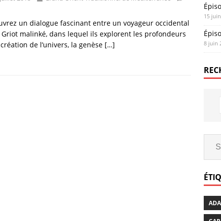
Épis
15 jui
vrez un dialogue fascinant entre un voyageur occidental
Épis
 Griot malinké, dans lequel ils explorent les profondeurs
8 juin
 création de l’univers, la genèse
[…]
REC
ÉTI
AD