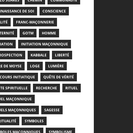
LO SUARÈS
CHEMIN
COMMUNAUTÉ
NAISSANCE DE SOI
CONSCIENCE
LITÉ
FRANC-MAÇONNERIE
TERNITÉ
GOTM
HOMME
TIATION
INITIATION MAÇONNIQUE
ROSPECTION
KABBALE
LIBERTÉ
RE DE MOYSE
LOGE
LUMIÈRE
COURS INITIATIQUE
QUÊTE DE VÉRITÉ
TE SPIRITUELLE
RECHERCHE
RITUEL
UEL MAÇONNIQUE
UELS MAÇONNIQUES
SAGESSE
RITUALITÉ
SYMBOLES
BOLES MAÇONNIQUES
SYMBOLISME