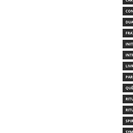
CAR
CON
DUA
FRA
INI
INT
LIV
PAR
QUÊ
RIT
RIT
SPI
SYM