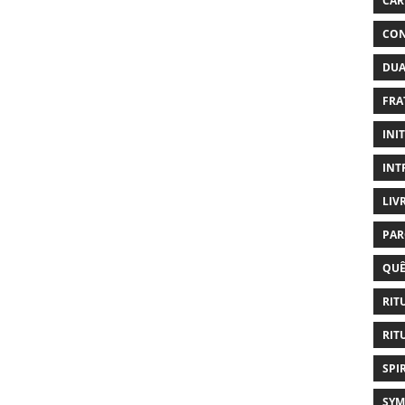
CAR
CON
DUA
FRA
INI
INT
LIV
PAR
QUÊ
RIT
RIT
SPI
SYM