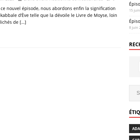
Épis
ce nouvel épisode, nous abordons enfin la signification
15 jui
 kabbale d’Ève telle que la dévoile le Livre de Moyse, loin
Épis
lichés de
[…]
8 juin
REC
ÉTI
AD