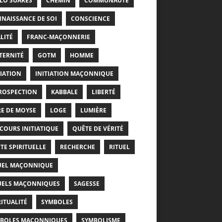
LO SUARÈS
CHEMIN
COMMUNAUTÉ
NAISSANCE DE SOI
CONSCIENCE
LITÉ
FRANC-MAÇONNERIE
TERNITÉ
GOTM
HOMME
TIATION
INITIATION MAÇONNIQUE
ROSPECTION
KABBALE
LIBERTÉ
RE DE MOYSE
LOGE
LUMIÈRE
COURS INITIATIQUE
QUÊTE DE VÉRITÉ
TE SPIRITUELLE
RECHERCHE
RITUEL
UEL MAÇONNIQUE
UELS MAÇONNIQUES
SAGESSE
RITUALITÉ
SYMBOLES
BOLES MAÇONNIQUES
SYMBOLISME