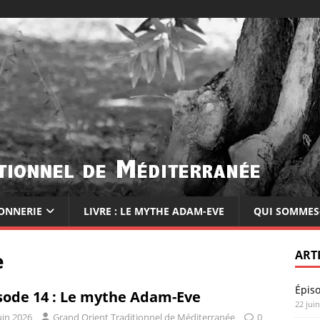
ONNERIE
LIVRE : LE MYTHE ADAM-EVE
QUI SOMMES
e
ART
Épis
sode 14 : Le mythe Adam-Eve
22 jui
uin 2026
Grand Orient Traditionnel de Méditerranée
0