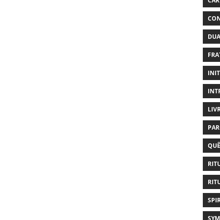
CAR
CON
DUA
FRA
INI
INT
LIV
PAR
QUÊ
RIT
RIT
SPI
SYM