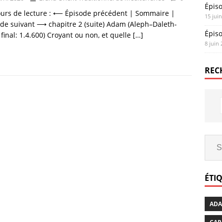
Épis
ours de lecture : ⟵ Épisode précédent | Sommaire |
15 jui
de suivant ⟶ chapitre 2 (suite) Adam (Aleph–Daleth-
Épis
inal: 1.4.600) Croyant ou non, et quelle
[…]
8 juin
REC
ÉTI
AD