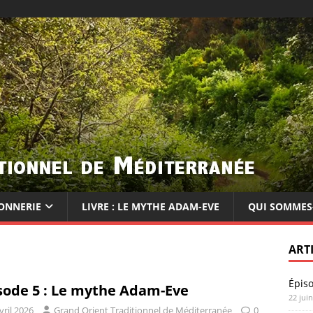
ONNERIE
LIVRE : LE MYTHE ADAM-EVE
QUI SOMMES
ART
Épis
sode 5 : Le mythe Adam-Eve
22 jui
vril 2026
Grand Orient Traditionnel de Méditerranée
0