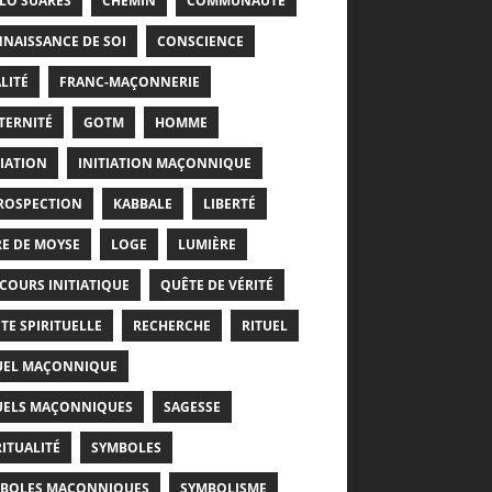
LO SUARÈS
CHEMIN
COMMUNAUTÉ
NAISSANCE DE SOI
CONSCIENCE
LITÉ
FRANC-MAÇONNERIE
TERNITÉ
GOTM
HOMME
TIATION
INITIATION MAÇONNIQUE
ROSPECTION
KABBALE
LIBERTÉ
RE DE MOYSE
LOGE
LUMIÈRE
COURS INITIATIQUE
QUÊTE DE VÉRITÉ
TE SPIRITUELLE
RECHERCHE
RITUEL
UEL MAÇONNIQUE
UELS MAÇONNIQUES
SAGESSE
RITUALITÉ
SYMBOLES
BOLES MAÇONNIQUES
SYMBOLISME