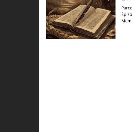
Parc
Épiso
Mem f