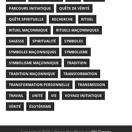
PARCOURS INITIATIQUE
QUÊTE DE VÉRITÉ
QUÊTE SPIRITUELLE
RECHERCHE
RITUEL
RITUEL MAÇONNIQUE
RITUELS MAÇONNIQUES
SAGESSE
SPIRITUALITÉ
SYMBOLES
SYMBOLES MAÇONNIQUES
SYMBOLISME
SYMBOLISME MAÇONNIQUE
TRADITION
TRADITION MAÇONNIQUE
TRANSFORMATION
TRANSFORMATION PERSONNELLE
TRANSMISSION
TRAVAIL
UNITÉ
VIE
VOYAGE INITIATIQUE
VÉRITÉ
ÉSOTÉRISME
Copyright © 2026 | Thème WordPress par
MH Themes