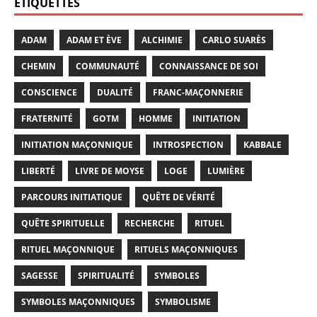
ÉTIQUETTES
ADAM
ADAM ET ÈVE
ALCHIMIE
CARLO SUARÈS
CHEMIN
COMMUNAUTÉ
CONNAISSANCE DE SOI
CONSCIENCE
DUALITÉ
FRANC-MAÇONNERIE
FRATERNITÉ
GOTM
HOMME
INITIATION
INITIATION MAÇONNIQUE
INTROSPECTION
KABBALE
LIBERTÉ
LIVRE DE MOYSE
LOGE
LUMIÈRE
PARCOURS INITIATIQUE
QUÊTE DE VÉRITÉ
QUÊTE SPIRITUELLE
RECHERCHE
RITUEL
RITUEL MAÇONNIQUE
RITUELS MAÇONNIQUES
SAGESSE
SPIRITUALITÉ
SYMBOLES
SYMBOLES MAÇONNIQUES
SYMBOLISME