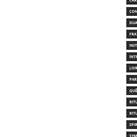
CAR
CON
DUA
FRA
INI
INT
LIV
PAR
QUÊ
RIT
RIT
SPI
SYM