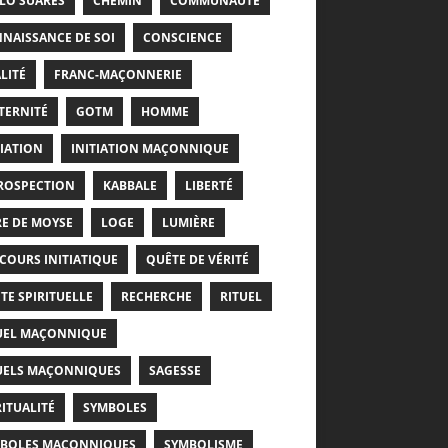
LO SUARÈS
CHEMIN
COMMUNAUTÉ
NAISSANCE DE SOI
CONSCIENCE
LITÉ
FRANC-MAÇONNERIE
TERNITÉ
GOTM
HOMME
TIATION
INITIATION MAÇONNIQUE
ROSPECTION
KABBALE
LIBERTÉ
RE DE MOYSE
LOGE
LUMIÈRE
COURS INITIATIQUE
QUÊTE DE VÉRITÉ
TE SPIRITUELLE
RECHERCHE
RITUEL
UEL MAÇONNIQUE
UELS MAÇONNIQUES
SAGESSE
RITUALITÉ
SYMBOLES
BOLES MAÇONNIQUES
SYMBOLISME