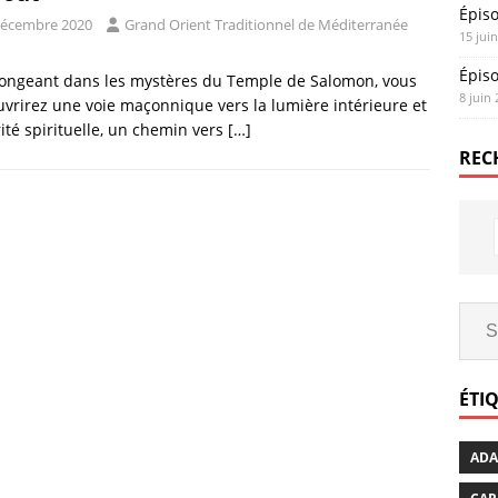
Épis
décembre 2020
Grand Orient Traditionnel de Méditerranée
15 jui
Épis
longeant dans les mystères du Temple de Salomon, vous
8 juin
vrirez une voie maçonnique vers la lumière intérieure et
rité spirituelle, un chemin vers
[…]
REC
ÉTI
AD