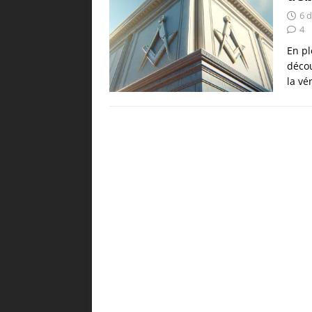
6 
4
En p
décou
la vé