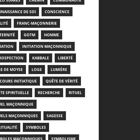
LO SUARÈS
CHEMIN
COMMUNAUTÉ
NAISSANCE DE SOI
CONSCIENCE
LITÉ
FRANC-MAÇONNERIE
TERNITÉ
GOTM
HOMME
TIATION
INITIATION MAÇONNIQUE
ROSPECTION
KABBALE
LIBERTÉ
RE DE MOYSE
LOGE
LUMIÈRE
COURS INITIATIQUE
QUÊTE DE VÉRITÉ
TE SPIRITUELLE
RECHERCHE
RITUEL
UEL MAÇONNIQUE
UELS MAÇONNIQUES
SAGESSE
RITUALITÉ
SYMBOLES
BOLES MAÇONNIQUES
SYMBOLISME