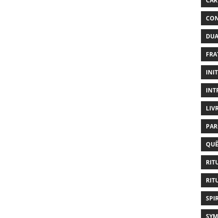
CAR
CON
DUA
FRA
INI
INT
LIV
PAR
QUÊ
RIT
RIT
SPI
SYM