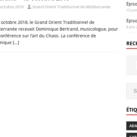
Épis
 octobre 2018
Grand Orient Traditionnel de Méditerranée
15 jui
Épis
 octobre 2018, le Grand Orient Traditionnel de
8 juin
erranée recevait Dominique Bertrand, musicologue, pour
onférence sur l’art du Chaos. La conférence de
nique
[…]
REC
ÉTI
AD