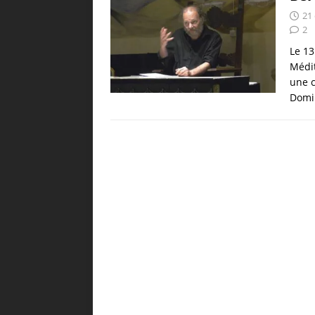
21
2
Le 13
Médit
une c
Domi