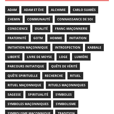
ADAM
ADAM ET ÈVE
ALCHIMIE
CARLO SUARÈS
CHEMIN
COMMUNAUTÉ
CONNAISSANCE DE SOI
CONSCIENCE
DUALITÉ
FRANC-MAÇONNERIE
FRATERNITÉ
GOTM
HOMME
INITIATION
INITIATION MAÇONNIQUE
INTROSPECTION
KABBALE
LIBERTÉ
LIVRE DE MOYSE
LOGE
LUMIÈRE
PARCOURS INITIATIQUE
QUÊTE DE VÉRITÉ
QUÊTE SPIRITUELLE
RECHERCHE
RITUEL
RITUEL MAÇONNIQUE
RITUELS MAÇONNIQUES
SAGESSE
SPIRITUALITÉ
SYMBOLES
SYMBOLES MAÇONNIQUES
SYMBOLISME
SYMBOLISME MAÇONNIQUE
TRADITION