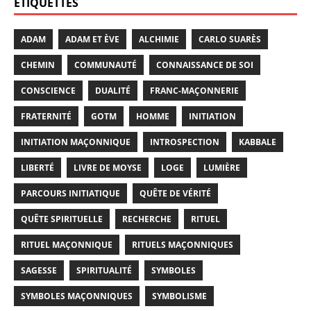
ÉTIQUETTES
ADAM
ADAM ET ÈVE
ALCHIMIE
CARLO SUARÈS
CHEMIN
COMMUNAUTÉ
CONNAISSANCE DE SOI
CONSCIENCE
DUALITÉ
FRANC-MAÇONNERIE
FRATERNITÉ
GOTM
HOMME
INITIATION
INITIATION MAÇONNIQUE
INTROSPECTION
KABBALE
LIBERTÉ
LIVRE DE MOYSE
LOGE
LUMIÈRE
PARCOURS INITIATIQUE
QUÊTE DE VÉRITÉ
QUÊTE SPIRITUELLE
RECHERCHE
RITUEL
RITUEL MAÇONNIQUE
RITUELS MAÇONNIQUES
SAGESSE
SPIRITUALITÉ
SYMBOLES
SYMBOLES MAÇONNIQUES
SYMBOLISME