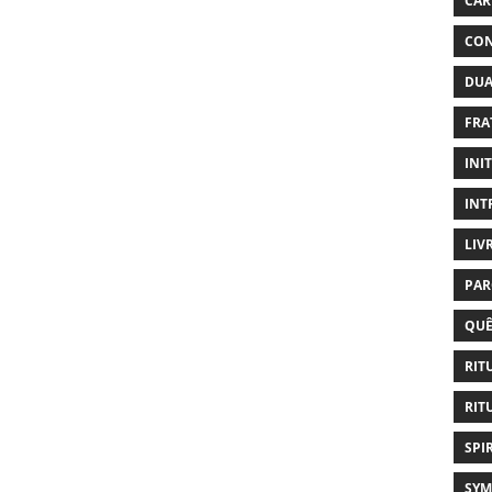
CAR
CON
DUA
FRA
INI
INT
LIV
PAR
QUÊ
RIT
RIT
SPI
SYM