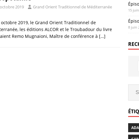
Épis
 octobre 2019
Grand Orient Traditionnel de Méditerranée
15 jui
Épis
 octobre 2019, le Grand Orient Traditionnel de
8 juin
erranée, les éditions ALCOR et le Troubadour du livre
vaient Remo Mugnaioni, Maître de conférence à
[…]
REC
ÉTI
AD