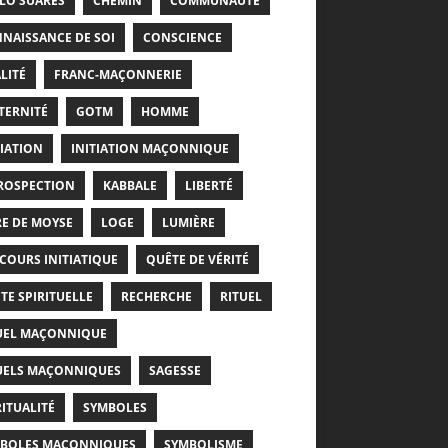
LO SUARÈS
CHEMIN
COMMUNAUTÉ
NAISSANCE DE SOI
CONSCIENCE
LITÉ
FRANC-MAÇONNERIE
TERNITÉ
GOTM
HOMME
TIATION
INITIATION MAÇONNIQUE
ROSPECTION
KABBALE
LIBERTÉ
RE DE MOYSE
LOGE
LUMIÈRE
COURS INITIATIQUE
QUÊTE DE VÉRITÉ
TE SPIRITUELLE
RECHERCHE
RITUEL
UEL MAÇONNIQUE
UELS MAÇONNIQUES
SAGESSE
RITUALITÉ
SYMBOLES
BOLES MAÇONNIQUES
SYMBOLISME