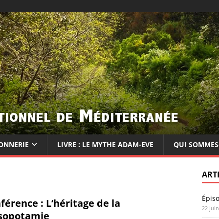
ONNERIE
LIVRE : LE MYTHE ADAM-EVE
QUI SOMMES
ART
Épis
férence : L’héritage de la
22 jui
sopotamie