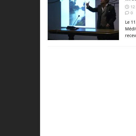
12
0
Le 11
Médit
rece