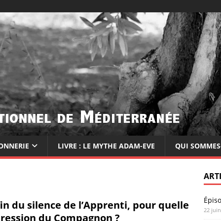
ONNERIE
LIVRE : LE MYTHE ADAM-EVE
QUI SOMMES
ART
Épis
fin du silence de l’Apprenti, pour quelle
22 jui
ression du Compagnon ?