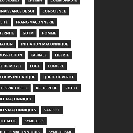
LO SUARÈS
CHEMIN
COMMUNAUTÉ
NAISSANCE DE SOI
CONSCIENCE
LITÉ
FRANC-MAÇONNERIE
TERNITÉ
GOTM
HOMME
TIATION
INITIATION MAÇONNIQUE
ROSPECTION
KABBALE
LIBERTÉ
RE DE MOYSE
LOGE
LUMIÈRE
COURS INITIATIQUE
QUÊTE DE VÉRITÉ
TE SPIRITUELLE
RECHERCHE
RITUEL
UEL MAÇONNIQUE
UELS MAÇONNIQUES
SAGESSE
RITUALITÉ
SYMBOLES
BOLES MAÇONNIQUES
SYMBOLISME