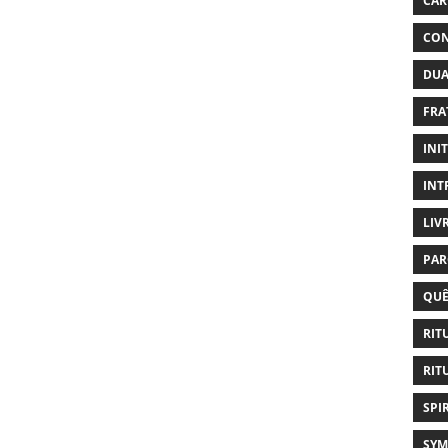
CAR
CON
DUA
FRA
INI
INT
LIV
PAR
QUÊ
RIT
RIT
SPI
SYM