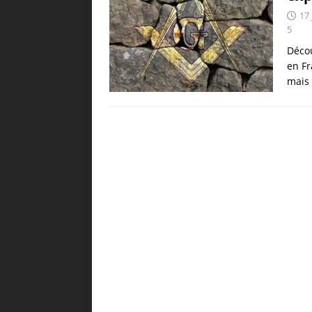
17 
5
Décou
en Fr
mais 