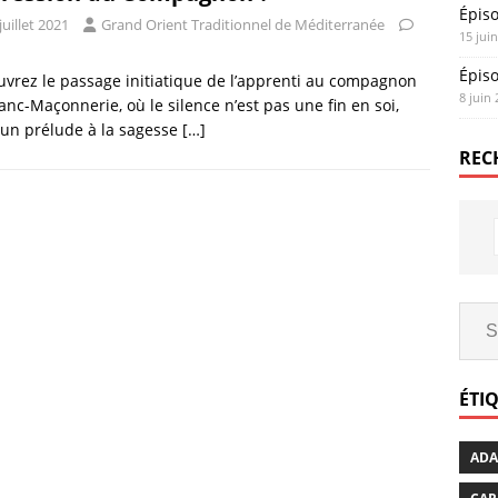
Épis
juillet 2021
Grand Orient Traditionnel de Méditerranée
15 jui
Épis
vrez le passage initiatique de l’apprenti au compagnon
8 juin
anc-Maçonnerie, où le silence n’est pas une fin en soi,
un prélude à la sagesse
[…]
REC
ÉTI
AD