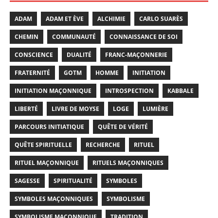
ADAM
ADAM ET ÈVE
ALCHIMIE
CARLO SUARÈS
CHEMIN
COMMUNAUTÉ
CONNAISSANCE DE SOI
CONSCIENCE
DUALITÉ
FRANC-MAÇONNERIE
FRATERNITÉ
GOTM
HOMME
INITIATION
INITIATION MAÇONNIQUE
INTROSPECTION
KABBALE
LIBERTÉ
LIVRE DE MOYSE
LOGE
LUMIÈRE
PARCOURS INITIATIQUE
QUÊTE DE VÉRITÉ
QUÊTE SPIRITUELLE
RECHERCHE
RITUEL
RITUEL MAÇONNIQUE
RITUELS MAÇONNIQUES
SAGESSE
SPIRITUALITÉ
SYMBOLES
SYMBOLES MAÇONNIQUES
SYMBOLISME
SYMBOLISME MAÇONNIQUE
TRADITION