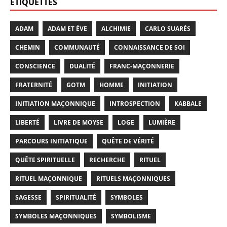
ÉTIQUETTES
ADAM
ADAM ET ÈVE
ALCHIMIE
CARLO SUARÈS
CHEMIN
COMMUNAUTÉ
CONNAISSANCE DE SOI
CONSCIENCE
DUALITÉ
FRANC-MAÇONNERIE
FRATERNITÉ
GOTM
HOMME
INITIATION
INITIATION MAÇONNIQUE
INTROSPECTION
KABBALE
LIBERTÉ
LIVRE DE MOYSE
LOGE
LUMIÈRE
PARCOURS INITIATIQUE
QUÊTE DE VÉRITÉ
QUÊTE SPIRITUELLE
RECHERCHE
RITUEL
RITUEL MAÇONNIQUE
RITUELS MAÇONNIQUES
SAGESSE
SPIRITUALITÉ
SYMBOLES
SYMBOLES MAÇONNIQUES
SYMBOLISME