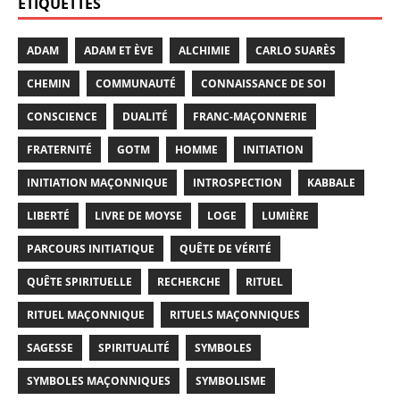
ÉTIQUETTES
ADAM
ADAM ET ÈVE
ALCHIMIE
CARLO SUARÈS
CHEMIN
COMMUNAUTÉ
CONNAISSANCE DE SOI
CONSCIENCE
DUALITÉ
FRANC-MAÇONNERIE
FRATERNITÉ
GOTM
HOMME
INITIATION
INITIATION MAÇONNIQUE
INTROSPECTION
KABBALE
LIBERTÉ
LIVRE DE MOYSE
LOGE
LUMIÈRE
PARCOURS INITIATIQUE
QUÊTE DE VÉRITÉ
QUÊTE SPIRITUELLE
RECHERCHE
RITUEL
RITUEL MAÇONNIQUE
RITUELS MAÇONNIQUES
SAGESSE
SPIRITUALITÉ
SYMBOLES
SYMBOLES MAÇONNIQUES
SYMBOLISME