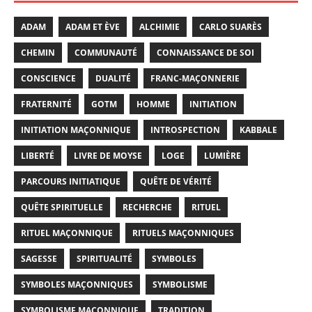
ADAM
ADAM ET ÈVE
ALCHIMIE
CARLO SUARÈS
CHEMIN
COMMUNAUTÉ
CONNAISSANCE DE SOI
CONSCIENCE
DUALITÉ
FRANC-MAÇONNERIE
FRATERNITÉ
GOTM
HOMME
INITIATION
INITIATION MAÇONNIQUE
INTROSPECTION
KABBALE
LIBERTÉ
LIVRE DE MOYSE
LOGE
LUMIÈRE
PARCOURS INITIATIQUE
QUÊTE DE VÉRITÉ
QUÊTE SPIRITUELLE
RECHERCHE
RITUEL
RITUEL MAÇONNIQUE
RITUELS MAÇONNIQUES
SAGESSE
SPIRITUALITÉ
SYMBOLES
SYMBOLES MAÇONNIQUES
SYMBOLISME
SYMBOLISME MAÇONNIQUE
TRADITION